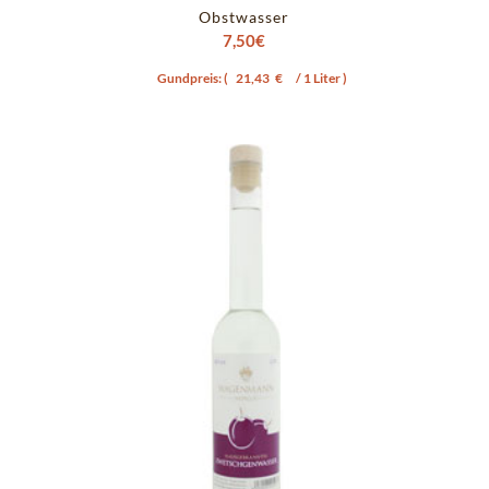
Obstwasser
7,50
€
Gundpreis: (
21,43
€
/ 1 Liter )