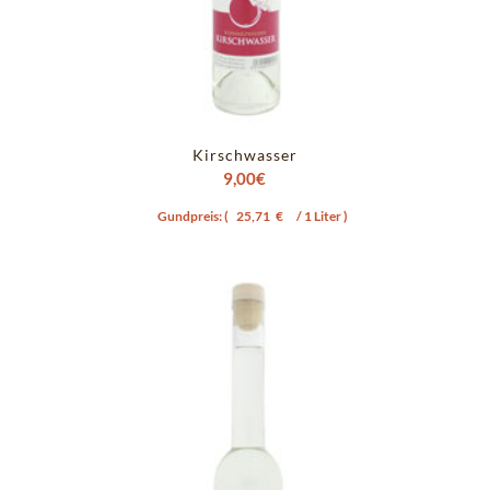
Kirschwasser
9,00
€
Gundpreis: (
25,71
€
/ 1 Liter )