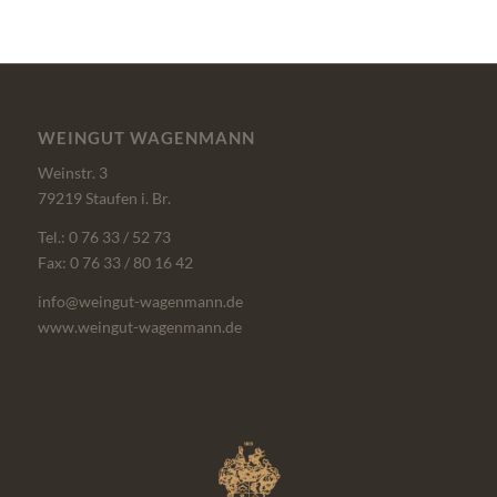
WEINGUT WAGENMANN
Weinstr. 3
79219 Staufen i. Br.
Tel.: 0 76 33 / 52 73
Fax: 0 76 33 / 80 16 42
info@weingut-wagenmann.de
www.weingut-wagenmann.de