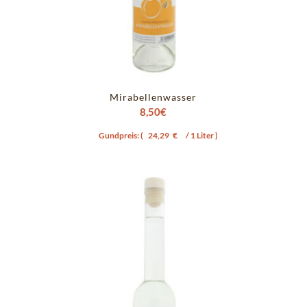
Mirabellenwasser
8,50
€
Gundpreis: (
24,29
€
/ 1 Liter )