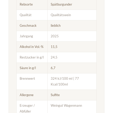
Rebsorte
Spätburgunder
Qualität
Qualitätswein
Geschmack
lieblich
Jahrgang
2025
Alkohol in Vol.-%
11,5
Restzucker in g/l
24,5
Säure in g/l
6,7
Brennwert
324 kJ/100 ml | 77
Kcal/100ml
Allergene
Sulfite
Erzeuger /
Weingut Wagenmann
Abfüller