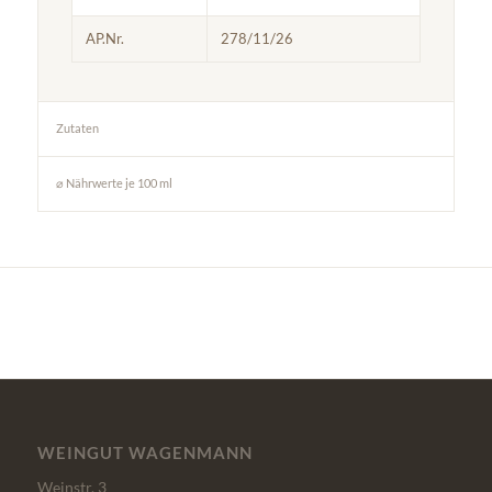
AP.Nr.
278/11/26
Zutaten
⌀ Nährwerte je 100 ml
WEINGUT WAGENMANN
Weinstr. 3