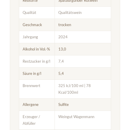
Rebsorte
Spätburgunder Rotwein
Qualität
Qualitätswein
Geschmack
trocken
Jahrgang
2024
Alkohol in Vol.-%
13,0
Restzucker in g/l
7,4
Säure in g/l
5,4
Brennwert
325 kJ/100 ml | 78
Kcal/100ml
Allergene
Sulfite
Erzeuger /
Weingut Wagenmann
Abfüller