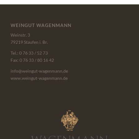
WEINGUT WAGENMANN
Weinstr. 3
79219 Staufen i. Br.
Tel.: 0 76 33 / 52 73
Fax: 0 76 33 / 80 16 42
info@weingut-wagenmann.de
www.weingut-wagenmann.de