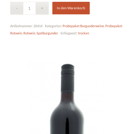
In den Warenkorb
Artikelnummer:
20414
Kategorien:
Probepaket Burgunderweine
,
Probepaket
Rotwein
,
Rotwein
,
Spätburgunder
Schlagwort:
trocken