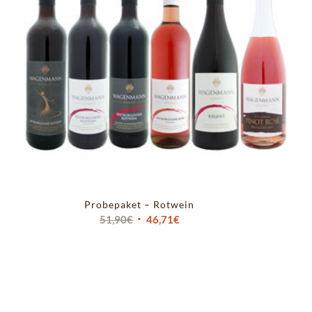
Probepaket – Rotwein
Ursprünglicher
Aktueller
51,90
€
46,71
€
Preis
Preis
war:
ist:
51,90€
46,71€.