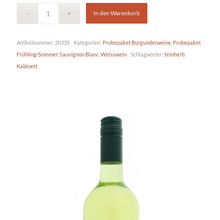
In den Warenkorb
Artikelnummer:
20335
Kategorien:
Probepaket Burgunderweine
,
Probepaket
Frühling/Sommer
,
Sauvignon Blanc
,
Weisswein
Schlagwörter:
feinherb
,
Kabinett