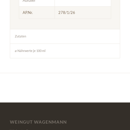
Abfüller
AP.Nr.
278/1/26
Zutaten
⌀ Nährwerte je 100 ml
WEINGUT WAGENMANN