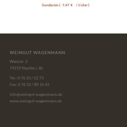
Gundpreis: (
7,47
€
/ 1 Liter )
WEINGUT WAGENMANN
Weinstr. 3
79219 Staufen i. Br.
Tel.: 0 76 33 / 52 73
Fax: 0 76 33 / 80 16 42
info@weingut-wagenmann.de
www.weingut-wagenmann.de