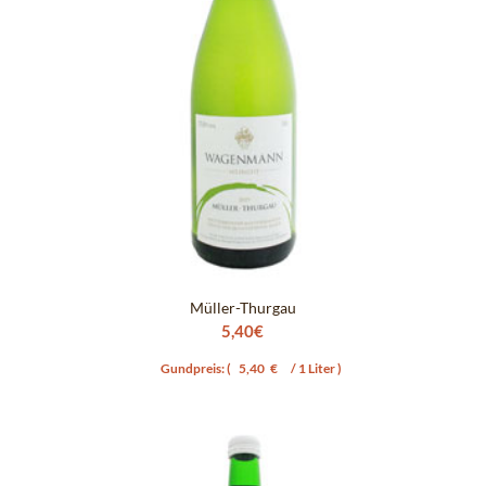
Müller-Thurgau
5,40
€
Gundpreis: (
5,40
€
/ 1 Liter )