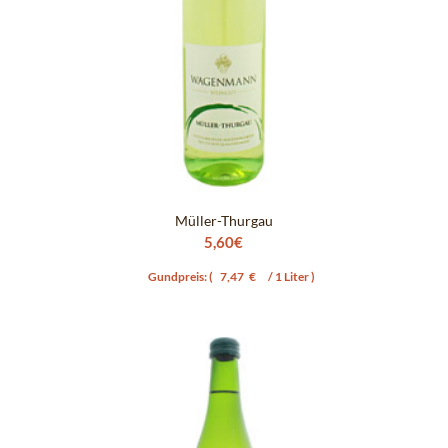
Müller-Thurgau
5,60
€
Gundpreis: (
7,47
€
/ 1 Liter )