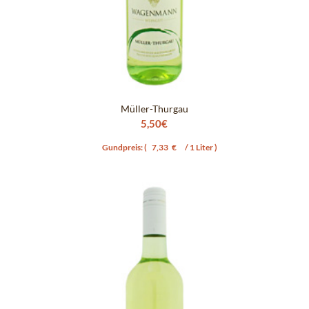
Müller-Thurgau
5,50
€
Gundpreis: (
7,33
€
/ 1 Liter )